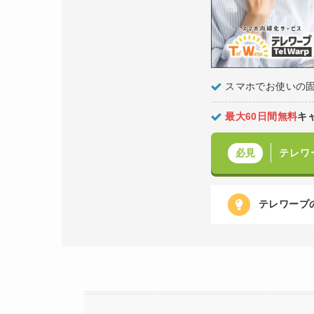
スマホでお使いの
最大60日間無料
キ
テレワ
必見
テレワープ