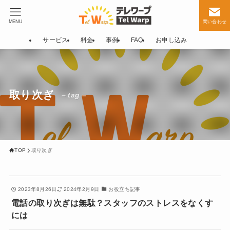
MENU
問い合わせ
サービス
料金
事例
FAQ
お申し込み
取り次ぎ
– tag –
TOP
取り次ぎ
2023年8月26日
2024年2月9日
お役立ち記事
電話の取り次ぎは無駄？スタッフのストレスをなくす
には